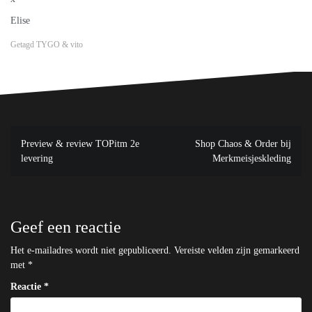
Elise
Getagd
TYGO & vito
Bericht
Preview & review TOPitm 2e
Shop Chaos & Order bij
navigatie
levering
Merkmeisjeskleding
Geef een reactie
Het e-mailadres wordt niet gepubliceerd.
Vereiste velden zijn gemarkeerd
met
*
Reactie
*