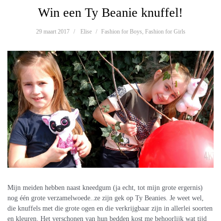
Win een Ty Beanie knuffel!
29 maart 2017
Elise
Fashion for Boys
,
Fashion for Girls
Mijn meiden hebben naast kneedgum (ja echt, tot mijn grote ergernis)
nog één grote verzamelwoede..ze zijn gek op Ty Beanies. Je weet wel,
die knuffels met die grote ogen en die verkrijgbaar zijn in allerlei soorten
en kleuren. Het verschonen van hun bedden kost me behoorlijk wat tijd