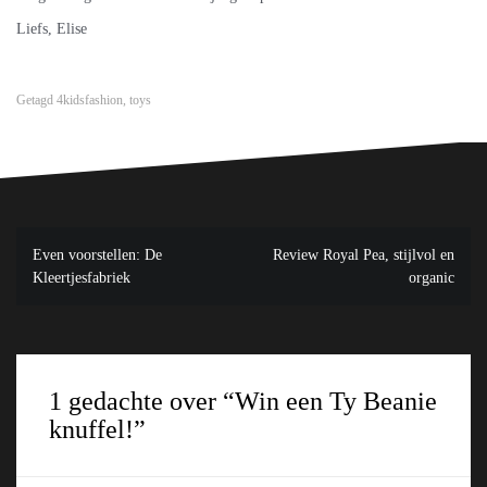
Liefs, Elise
Getagd
4kidsfashion
,
toys
Bericht
Even voorstellen: De
Review Royal Pea, stijlvol en
navigatie
Kleertjesfabriek
organic
1 gedachte over “
Win een Ty Beanie
knuffel!
”