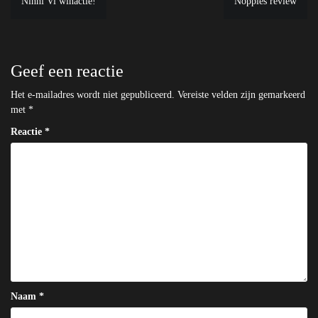
Ninni Vi winactie!
Noppies review
navigatie
Geef een reactie
Het e-mailadres wordt niet gepubliceerd.
Vereiste velden zijn gemarkeerd
met
*
Reactie
*
Naam
*