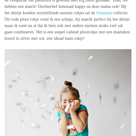
de visopdruk van pailletten is gewoon heel erg mooi gemaakt. Yeah, we
hebben een match! Dochterlief helemaal happy en deze mama ook! Bij
het shirtje konden verschillende soorten rokjes uit de
Someone
collectie.
Dit rode plooi rokje vond ik een schatje, hij matcht perfect bij het shirtje
maar ik weet nu al dat ik hem ook met andere merken straks veel zal
gaan combineren. Het is een soepel vallend plooirokje met een elastieken
boord in zilver met wit, een ideaal basis rokje!