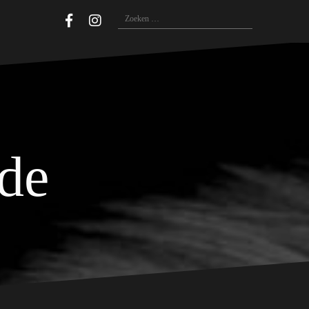
Zoeken
naar:
ide