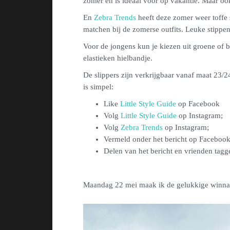
zomer en is ideaal voor op vakantie. Maar ook
En
Zebra Trends
heeft deze zomer weer toffe 
matchen bij de zomerse outfits. Leuke stippe
Voor de jongens kun je kiezen uit groene of b
elastieken hielbandje.
De slippers zijn verkrijgbaar vanaf maat 23/
is simpel:
Like
Little Style Guide
op Facebook
Volg
Little Style Guide
op Instagram;
Volg
Zebra Trends
op Instagram;
Vermeld onder het bericht op Facebook 
Delen van het bericht en vrienden tagg
Maandag 22 mei maak ik de gelukkige winnaa