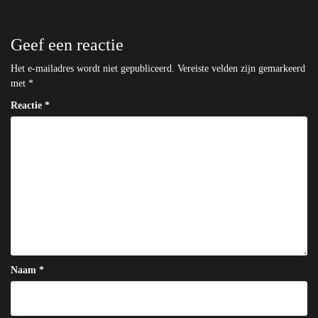
Geef een reactie
Het e-mailadres wordt niet gepubliceerd.
Vereiste velden zijn gemarkeerd
met
*
Reactie
*
Naam
*