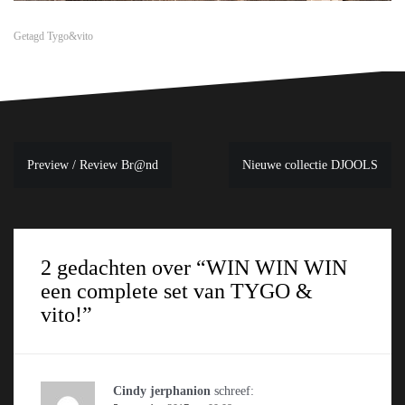
Getagd
Tygo&vito
Bericht
Preview / Review Br@nd
Nieuwe collectie DJOOLS
navigatie
2 gedachten over “
WIN WIN WIN
een complete set van TYGO &
vito!
”
Cindy jerphanion
schreef: