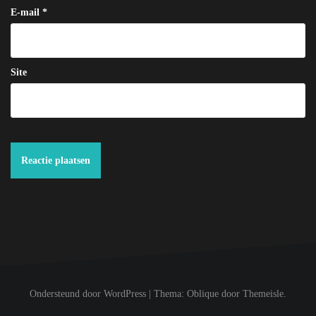
E-mail
*
Site
Ondersteund door WordPress
|
Thema:
Oblique
door Themeisle.